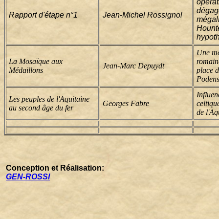
opérat
dégag
Rapport d'étape n°1
Jean-Michel Rossignol
mégali
Hountè
hypot
Une mo
La Mosaïque aux
romain
Jean-Marc Depuydt
Médaillons
place d
Poden
Influen
Les peuples de l'Aquitaine
Georges Fabre
celtiqu
au second âge du fer
de l'Aq
Conception et Réalisation:
GEN-ROSSI