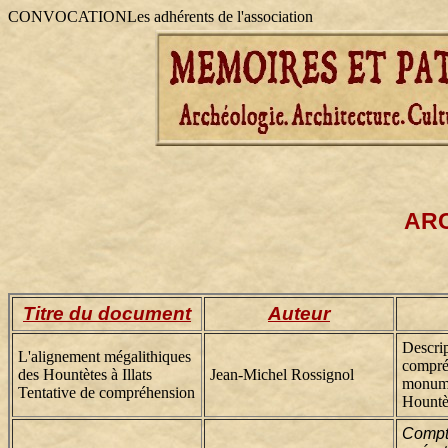
CONVOCATIONLes adhérents de l'association
AR
Titre du document
Auteur
Descrip
L'alignement mégalithiques
compré
des Hountètes à Illats
Jean-Michel Rossignol
monume
Tentative de compréhension
Hountèt
Compt